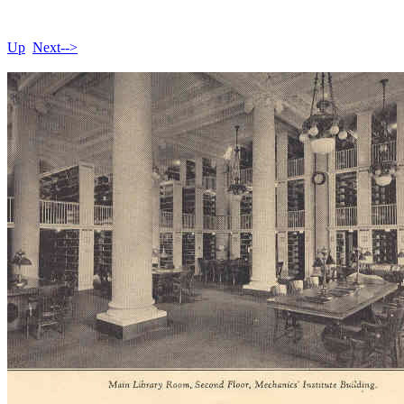
Up
Next-->